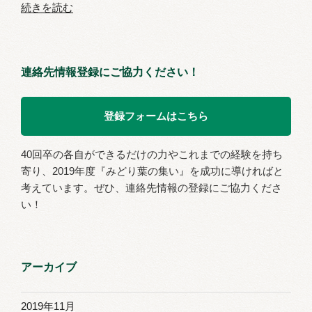
“平
続きを読む
し
成
た”
30
の
年
連絡先情報登録にご協力ください！
度
み
登録フォームはこちら
ど
り
40回卒の各自ができるだけの力やこれまでの経験を持ち
葉
寄り、2019年度『みどり葉の集い』を成功に導ければと
の
考えています。ぜひ、連絡先情報の登録にご協力くださ
集
い！
い・
40
回
アーカイブ
卒
同
2019年11月