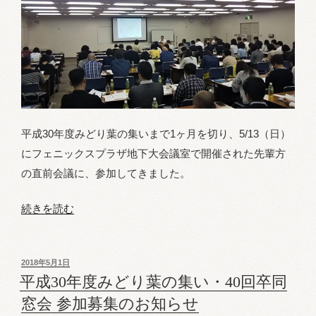
平成30年度みどり葉の集いまで1ヶ月を切り、5/13（日）
にフェニックスプラザ地下大会議室で開催された先輩方
の直前会議に、参加してきました。
“平
続きを読む
成
30
投
2018年5月1日
年
稿
平成30年度みどり葉の集い・40回卒同
度
日:
窓会 参加募集のお知らせ
『み