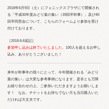
ど
2018年6月9日（土）にフェニックスプラザにて開催され
り
る「平成30年度みどり葉の集い（39回卒幹事）」及び40
葉
回卒同窓会について、こちらのフォームより参加を受け
の
付けております。
集
い』
［2018.6.6追記］
の
参加申し込みは終了いたしました。
100人を超えるお申し
直
込み、ありがとうございました！
前
会
議
来年が幹事年の我々にとって、今年開催される「みどり
に
葉の集い」は大変な参考事例になります。是非とも万障
参
お繰り合わせの上、ご参加いただきますようお願いしま
加
す！ なお、チケットをお持ちでない方も当日購入いた
し
だければ大丈夫です。
ま