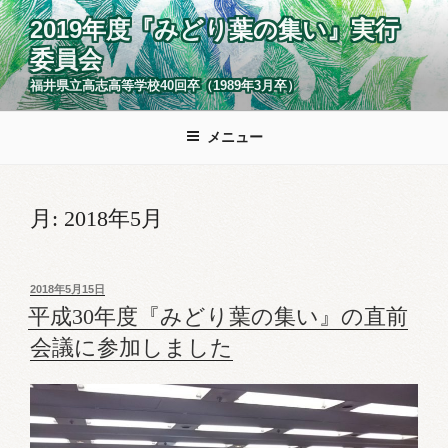
コ
2019年度『みどり葉の集い』実行
ン
委員会
テ
ン
福井県立高志高等学校40回卒（1989年3月卒）
ツ
へ
メニュー
ス
キ
ッ
月:
2018年5月
プ
投
2018年5月15日
稿
平成30年度『みどり葉の集い』の直前
日:
会議に参加しました